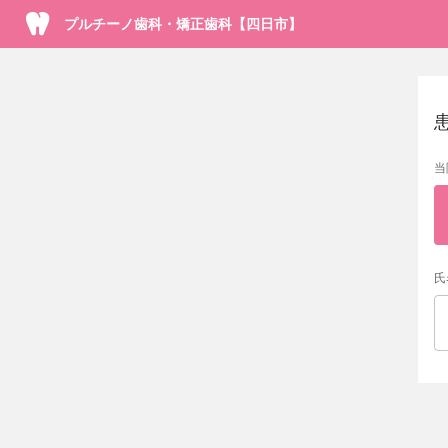
プルチーノ歯科・矯正歯科【四日市】
当
氏